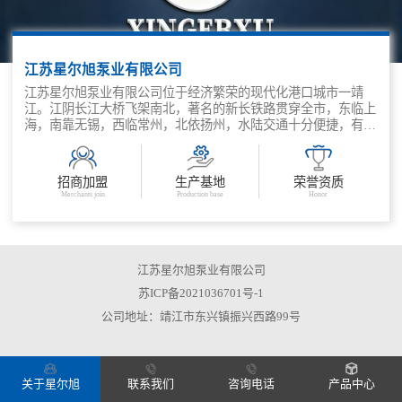
江苏星尔旭泵业有限公司
江苏星尔旭泵业有限公司位于经济繁荣的现代化港口城市一靖
江。江阴长江大桥飞架南北，著名的新长铁路贯穿全市，东临上
海，南靠无锡，西临常州，北依扬州，水陆交通十分便捷，有着
得天独厚的地理优势。 本公司是集研究、开发、生产、销售、
服务为一体的工业泵制造企业。我公司自创办以来始終把质量管
理作为第一追求目标。我公司对产品进行不断优化创新，实现了
招商加盟
生产基地
荣誉资质
CAD、CAM软件计算机辅助设计系统和信息化管理。主要产品
Merchants join
Production base
Honor
有：WFB无密封自控自吸泵、IJ型碱泵、UHB-ZK型耐腐耐磨砂
浆泵、CZ型化工流程泵、FB型耐腐蚀泵、FSB型氟塑料离心
泵、FJX型强制循环泵、H化工离心泵、FY液下泵、HG型管道
泵、AY型单级单吸化工油泵、YL型立式长轴液下泵、G型单螺
杆泵、CQ型磁力驱动泵、D、DG、DL型多级离心泵、TL、TLL
江苏星尔旭泵业有限公司
型脱硫泵等。 我公司产品广泛应用于石油、化工、船舶、电
苏ICP备2021036701号-1
力、粮油、食品、机械、建材、制药、冶金、国防及科研等行
公司地址：靖江市东兴镇振兴西路99号
业。并有部分产品销往国际市场。 我公司一直奉行“以质量信誉
求生存，靠科技产品求发展”的宗旨。愿以优质的产品，细致的
服务和良好的信誉用户服务，“用户的满意”是我们的最终目标，
我们将以高品质的产品迎接市场的竞争与挑战。
关于星尔旭
联系我们
咨询电话
产品中心